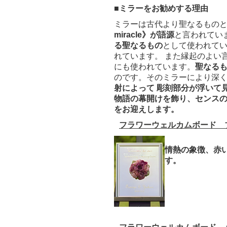
■ミラーをお勧めする理由
ミラーは古代より聖なるもの
miracle》が語源
と言われてい
る聖なるもの
として使われて
れています。 また縁起のよい
にも使われています。
聖なる
のです。そのミラーにより深
射によって 彫刻部分が浮いて
物語の幕開けを飾り、センス
をお迎えします。
フラワーウェルカムボード 
情熱の象徴、赤
す。