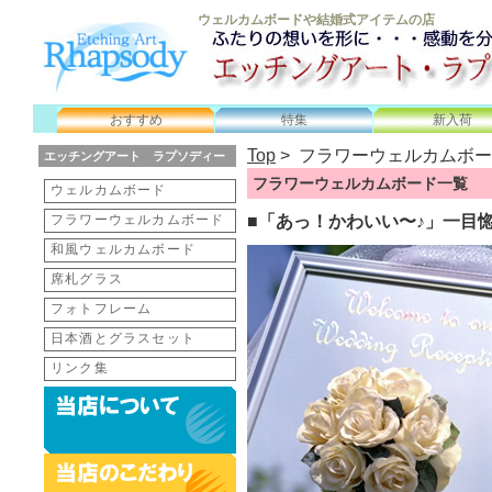
エッチングアート ラ
ウェルカムボードや結婚式アイテムの店
おすすめ
特集
新入荷
Top
> フラワーウェルカムボ
エッチングアート ラプソディー
フラワーウェルカムボード一覧
ウェルカムボード
フラワーウェルカムボード
■「あっ！かわいい〜♪」一目
和風ウェルカムボード
席札グラス
フォトフレーム
日本酒とグラスセット
リンク集