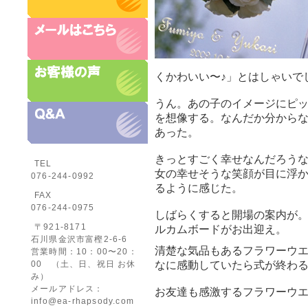
くかわいい〜♪」とはしゃいで
うん。あの子のイメージにピ
を想像する。なんだか分から
あった。
きっとすごく幸せなんだろう
TEL
女の幸せそうな笑顔が目に浮
076-244-0992
るように感じた。
FAX
076-244-0975
しばらくすると開場の案内が
〒921-8171
ルカムボードがお出迎え。
石川県金沢市富樫2-6-6
清楚な気品もあるフラワーウエ
営業時間：10：00〜20：
00 （土、日、祝日 お休
なに感動していたら式が終わ
み）
メールアドレス：
お友達も感激するフラワーウ
info@ea-rhapsody.com