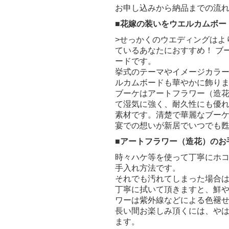
お申し込みから納品までの流
■花嫁の装いをウエルカムボー
>せっかくのウエディングはよ
ているあなたにおすすめ！ ブ
ードです。
挙式のテーマやイメージカラ
ルカムボードも華やかに飾り
ブーケはアートフラワー（造
て湿気に強く、耐久性にも優
素材です。清楚で華麗なブー
宴での想いが新居でいつでも
■アートフラワー（造花）のお
時々ハケ等を使って丁寧にホ
手入れ方法です。
それでも汚れてしまった場合
丁寧に拭いて頂きますと、鮮
ワーは紫外線などによる色褪
長い間お楽しみ頂くには、や
ます。