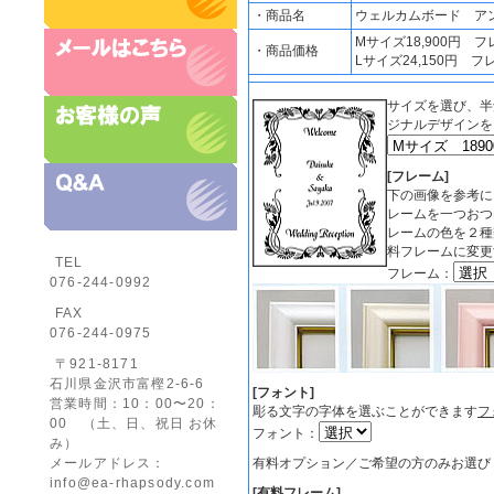
・商品名
ウェルカムボード ア
Mサイズ18,900円 フ
・商品価格
Lサイズ24,150円 フ
サイズを選び、半
ジナルデザインを
[フレーム]
下の画像を参考に
レームを一つおつ
レームの色を２種
料フレームに変更
TEL
フレーム：
076-244-0992
FAX
076-244-0975
〒921-8171
石川県金沢市富樫2-6-6
[フォント]
営業時間：10：00〜20：
彫る文字の字体を選ぶことができます
フ
00 （土、日、祝日 お休
フォント：
み）
メールアドレス：
有料オプション／ご希望の方のみお選び
info@ea-rhapsody.com
[有料フレーム]