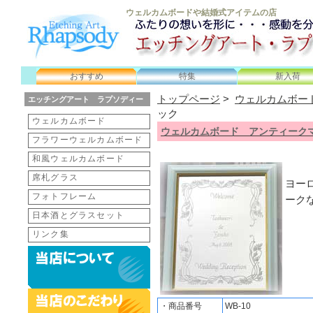
エッチングアート ラ
ウェルカムボードや結婚式アイテムの店
おすすめ
特集
新入荷
トップページ
>
ウェルカムボー
エッチングアート ラプソディー
ック
ウェルカムボード
ウェルカムボード アンティーク
フラワーウェルカムボード
和風ウェルカムボード
席札グラス
ヨー
フォトフレーム
ーク
日本酒とグラスセット
リンク集
・商品番号
WB-10