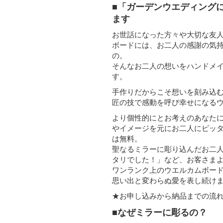
■「ガーデンウエディング
ます
お世話になった方々や大切な友
ボードには、お二人の感謝の気
の。
そんなお二人の想いをハンドメ
す。
手作りだからこそ想いを刻み込
匠の技で感動を呼び幸せになる
より個性的にとお考えのあなた
やイメージを元にお二人にピッ
は無料。
聖なるミラーに彫り込んだお二
タリでした！」など、お客さま
ワンランク上のウエルカムボー
思い出と変わらぬ愛を表し続け
★お申し込みから納品までの流
■なぜミラーに彫るの？