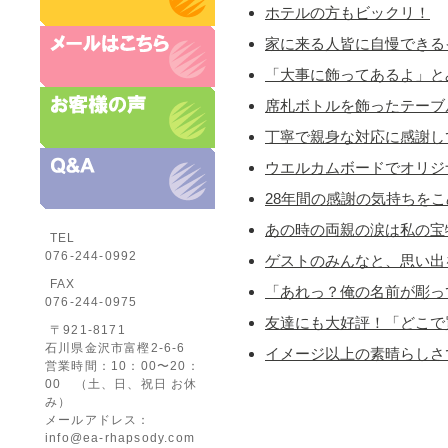
ホテルの方もビックリ！
家に来る人皆に自慢できる
「大事に飾ってあるよ」と
席札ボトルを飾ったテーブ
丁寧で親身な対応に感謝し
ウエルカムボードでオリジ
28年間の感謝の気持ちを
あの時の両親の涙は私の宝
TEL
076-244-0992
ゲストのみんなと、思い出
FAX
「あれっ？俺の名前が彫っ
076-244-0975
友達にも大好評！「どこで
〒921-8171
石川県金沢市富樫2-6-6
イメージ以上の素晴らしさ
営業時間：10：00〜20：
00 （土、日、祝日 お休
み）
メールアドレス：
info@ea-rhapsody.com